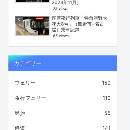
2023年11月）
72 views
座席夜行列車「特急熊野大
花火8号」（熊野市−名古
屋）乗車記録
65 views
カテゴリー
フェリー
159
夜行フェリー
110
島旅
55
鉄道
141