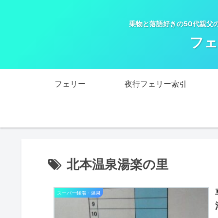
乗物と落語好きの50代親父
フェ
フェリー
夜行フェリー索引
北本温泉湯楽の里
スーパー銭湯・温泉