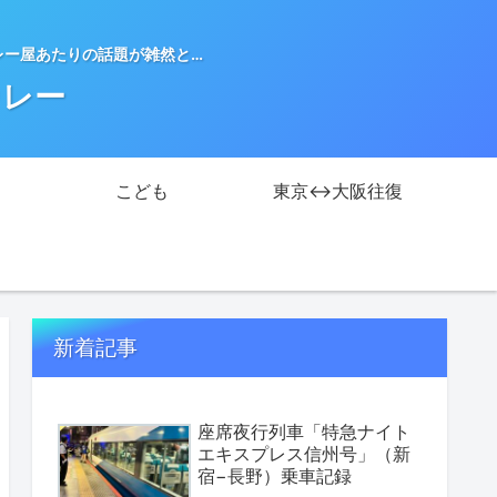
レー屋あたりの話題が雑然と…
カレー
こども
東京↔大阪往復
新着記事
座席夜行列車「特急ナイト
エキスプレス信州号」（新
宿−長野）乗車記録