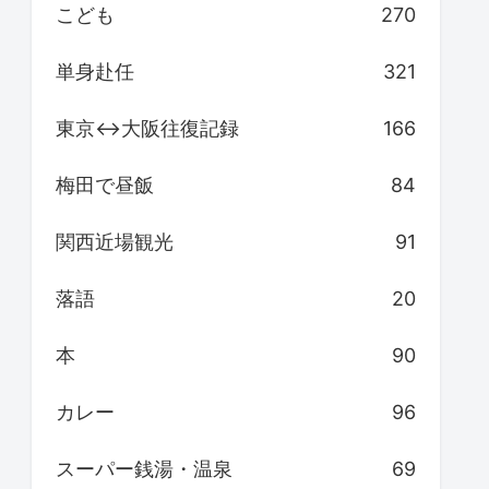
こども
270
単身赴任
321
東京↔大阪往復記録
166
梅田で昼飯
84
関西近場観光
91
落語
20
本
90
カレー
96
スーパー銭湯・温泉
69