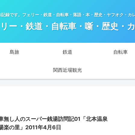
の記録です。フェリー・鉄道・自転車・落語・本・歴史・ヤフオク・カ
リー・鉄道・自転車・噺・歴史・
島旅
鉄道
自転車
関西近場観光
車無し人のスーパー銭湯訪問記01「北本温泉
湯楽の里」2011年4月6日