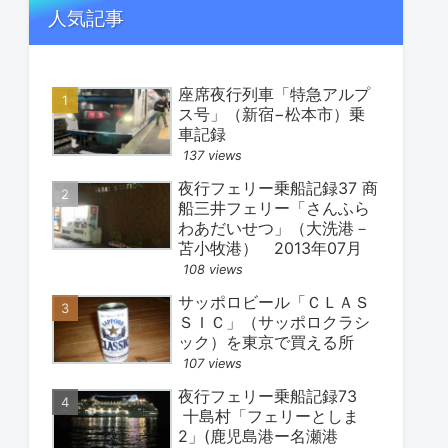
人気記事
座席夜行列車「特急アルプ
ス号」（新宿−松本市）乗
車記録
137 views
夜行フェリー乗船記録37 商
船三井フェリー「さんふら
わあだいせつ」（大洗港－
苫小牧港） 2013年07月
108 views
サッポロビール「ＣＬＡＳ
ＳＩＣ」（サッポロクラシ
ック）を東京で買える所
107 views
夜行フェリー乗船記録73
十島村「フェリーとしま
2」(鹿児島港ー名瀬港