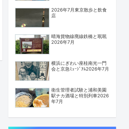
2026年7月東京散歩と飲食
店
晴海貨物線廃線鉄橋と珉珉
2026年7月
横浜にぎわい座桂南光一門
会と京急ﾐｭｰｼﾞｱﾑ2026年7月
衛生管理者試験と浦和美園
駅ナカ酒場と特別列車2026
年7月