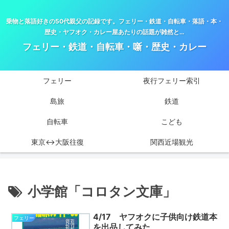
乗物と落語好きの50代親父の記録です。フェリー・鉄道・自転車・落語・本・
歴史・ヤフオク・カレー屋あたりの話題が雑然と…
フェリー・鉄道・自転車・噺・歴史・カレー
フェリー
夜行フェリー索引
島旅
鉄道
自転車
こども
東京↔大阪往復
関西近場観光
小学館「コロタン文庫」
4/17 ヤフオクに子供向け鉄道本
フェリー
を出品してみた