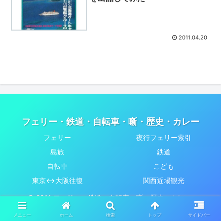
2011.04.20
フェリー・鉄道・自転車・噺・歴史・カレー
フェリー
夜行フェリー索引
島旅
鉄道
自転車
こども
東京↔大阪往復
関西近場観光
© 2011 フェリー・鉄道・自転車・噺・歴史・カレー.
メニュー
ホーム
検索
トップ
サイドバー