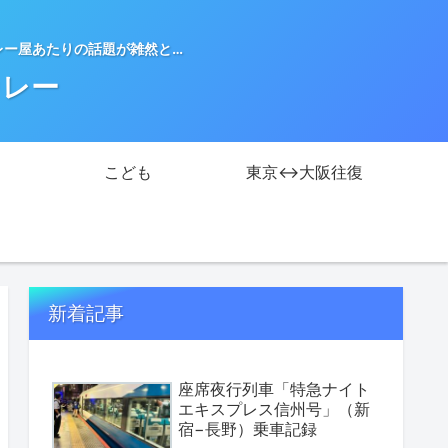
レー屋あたりの話題が雑然と…
カレー
こども
東京↔大阪往復
新着記事
座席夜行列車「特急ナイト
エキスプレス信州号」（新
宿−長野）乗車記録