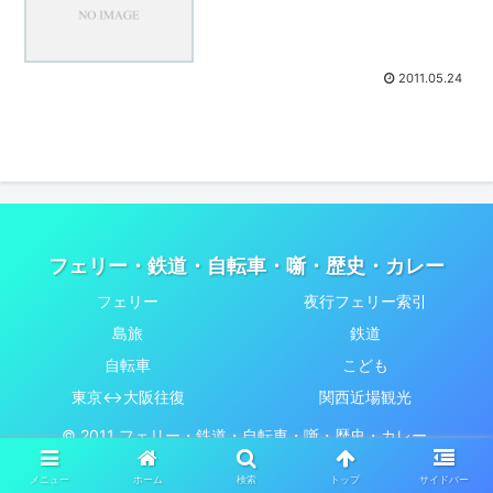
2011.05.24
フェリー・鉄道・自転車・噺・歴史・カレー
フェリー
夜行フェリー索引
島旅
鉄道
自転車
こども
東京↔大阪往復
関西近場観光
© 2011 フェリー・鉄道・自転車・噺・歴史・カレー.
メニュー
ホーム
検索
トップ
サイドバー