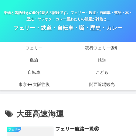
乗物と落語好きの50代親父の記録です。フェリー・鉄道・自転車・落語・本・
歴史・ヤフオク・カレー屋あたりの話題が雑然と…
フェリー・鉄道・自転車・噺・歴史・カレー
フェリー
夜行フェリー索引
島旅
鉄道
自転車
こども
東京↔大阪往復
関西近場観光
大亜高速海運
フェリー航路一覧⑩
フェリー