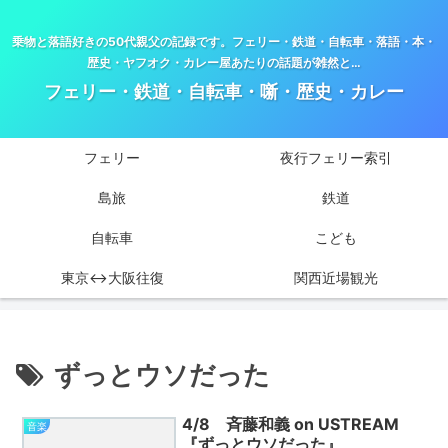
乗物と落語好きの50代親父の記録です。フェリー・鉄道・自転車・落語・本・
歴史・ヤフオク・カレー屋あたりの話題が雑然と…
フェリー・鉄道・自転車・噺・歴史・カレー
フェリー
夜行フェリー索引
島旅
鉄道
自転車
こども
東京↔大阪往復
関西近場観光
ずっとウソだった
4/8 斉藤和義 on USTREAM
音楽
『ずっとウソだった』