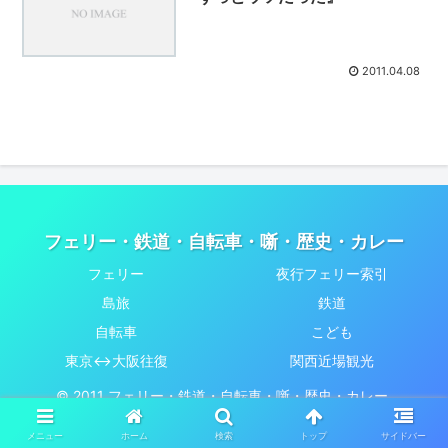
2011.04.08
フェリー・鉄道・自転車・噺・歴史・カレー
フェリー
夜行フェリー索引
島旅
鉄道
自転車
こども
東京↔大阪往復
関西近場観光
© 2011 フェリー・鉄道・自転車・噺・歴史・カレー.
メニュー
ホーム
検索
トップ
サイドバー