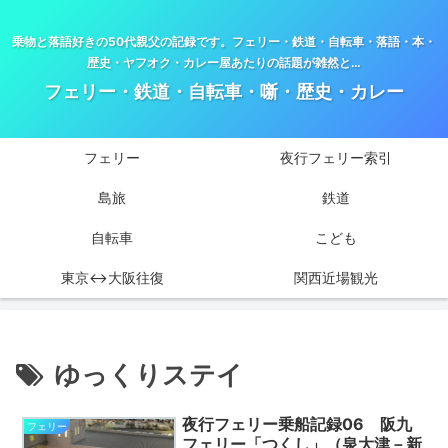
乗物と落語好きの50代親父の記録です。フェリー・鉄道・自転車・落語・本・
歴史・ヤフオク・カレー屋あたりの話題が雑然と…
フェリー・鉄道・自転車・噺・歴史・カレー
フェリー
夜行フェリー索引
島旅
鉄道
自転車
こども
東京↔大阪往復
関西近場観光
ゆっくりステイ
夜行フェリー乗船記録06 阪九
フェリー
フェリー「つくし」（泉大津－新