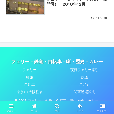
門司） 2010年12月
2011.05.10
フェリー・鉄道・自転車・噺・歴史・カレー
フェリー
夜行フェリー索引
島旅
鉄道
自転車
こども
東京↔大阪往復
関西近場観光
© 2011 フェリー・鉄道・自転車・噺・歴史・カレー.
メニュー
ホーム
検索
トップ
サイドバー