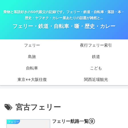
乗物と落語好きの50代親父の記録です。フェリー・鉄道・自転車・落語・本・
歴史・ヤフオク・カレー屋あたりの話題が雑然と…
フェリー・鉄道・自転車・噺・歴史・カレー
フェリー
夜行フェリー索引
島旅
鉄道
自転車
こども
東京↔大阪往復
関西近場観光
宮古フェリー
フェリー航路一覧⑨
フェリー