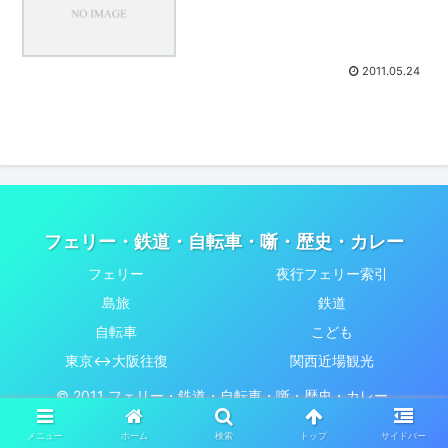
2011.05.24
フェリー・鉄道・自転車・噺・歴史・カレー
フェリー
夜行フェリー索引
島旅
鉄道
自転車
こども
東京↔大阪往復
関西近場観光
© 2011 フェリー・鉄道・自転車・噺・歴史・カレー.
メニュー
ホーム
検索
トップ
サイドバー