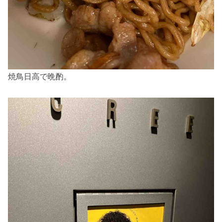
焼鳥日高で晩酌。