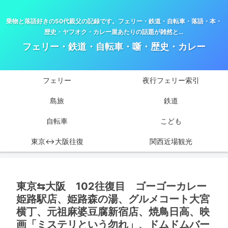
乗物と落語好きの50代親父の記録です。フェリー・鉄道・自転車・落語・本・
歴史・ヤフオク・カレー屋あたりの話題が雑然と…
フェリー・鉄道・自転車・噺・歴史・カレー
フェリー
夜行フェリー索引
島旅
鉄道
自転車
こども
東京↔大阪往復
関西近場観光
東京⇆大阪 102往復目 ゴーゴーカレー
姫路駅店、姫路森の湯、グルメコート大宮
横丁、元祖麻婆豆腐新宿店、焼鳥日高、映
画「ミステリという勿れ」、ドムドムバー