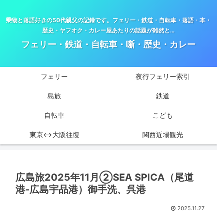
乗物と落語好きの50代親父の記録です。フェリー・鉄道・自転車・落語・本・
歴史・ヤフオク・カレー屋あたりの話題が雑然と…
フェリー・鉄道・自転車・噺・歴史・カレー
フェリー
夜行フェリー索引
島旅
鉄道
自転車
こども
東京↔大阪往復
関西近場観光
広島旅2025年11月②SEA SPICA（尾道
港-広島宇品港）御手洗、呉港
2025.11.27