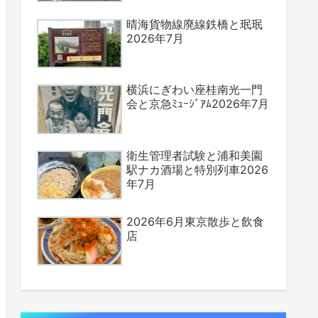
晴海貨物線廃線鉄橋と珉珉
2026年7月
横浜にぎわい座桂南光一門
会と京急ﾐｭｰｼﾞｱﾑ2026年7月
衛生管理者試験と浦和美園
駅ナカ酒場と特別列車2026
年7月
2026年6月東京散歩と飲食
店