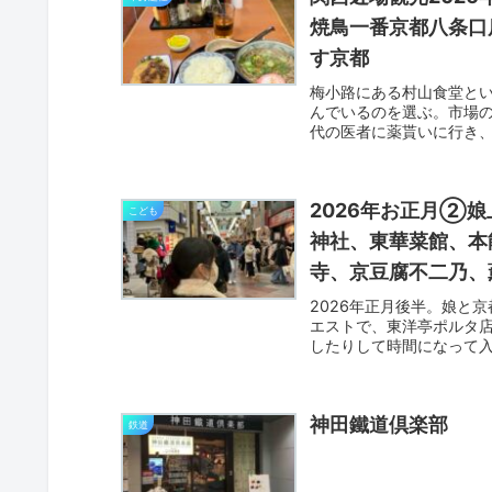
焼鳥一番京都八条口
す京都
梅小路にある村山食堂と
んでいるのを選ぶ。市場
代の医者に薬貰いに行き、
が...
2026年お正月②
こども
神社、東華菜館、本
寺、京豆腐不二乃、薫
2026年正月後半。娘と
エストで、東洋亭ポルタ
したりして時間になって入
神田鐵道倶楽部
鉄道