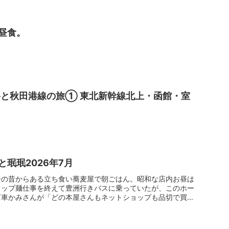
昼食。
航路と秋田港線の旅① 東北新幹線北上・函館・室
珉珉2026年7月
子の昔からある立ち食い蕎麦屋で朝ごはん。昭和な店内お昼は
カップ麺仕事を終えて豊洲行きバスに乗っていたが、このホー
下車かみさんが「どの本屋さんもネットショップも品切で買え