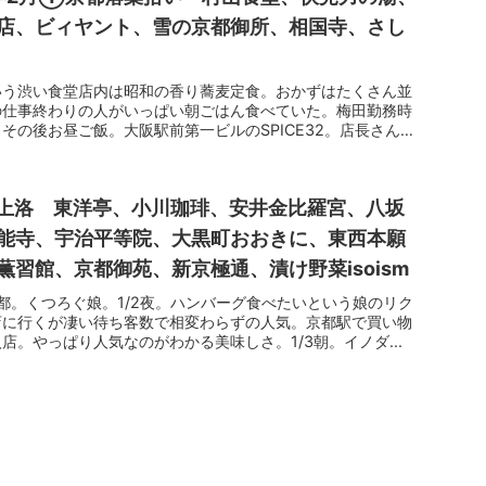
店、ビィヤント、雪の京都御所、相国寺、さし
いう渋い食堂店内は昭和の香り蕎麦定食。おかずはたくさん並
の仕事終わりの人がいっぱい朝ごはん食べていた。梅田勤務時
その後お昼ご飯。大阪駅前第一ビルのSPICE32。店長さん
娘上洛 東洋亭、小川珈琲、安井金比羅宮、八坂
能寺、宇治平等院、大黒町おおきに、東西本願
習館、京都御苑、新京極通、漬け野菜isoism
京都。くつろぐ娘。1/2夜。ハンバーグ食べたいという娘のリク
店に行くが凄い待ち客数で相変わらずの人気。京都駅で買い物
店。やっぱり人気なのがわかる美味しさ。1/3朝。イノダ...