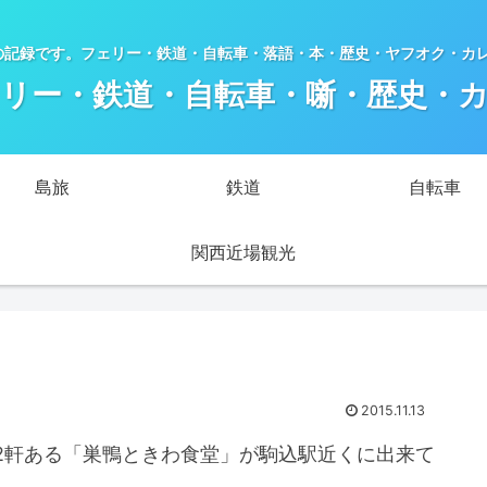
の記録です。フェリー・鉄道・自転車・落語・本・歴史・ヤフオク・カ
リー・鉄道・自転車・噺・歴史・
島旅
鉄道
自転車
関西近場観光
2015.11.13
2軒ある「巣鴨ときわ食堂」が駒込駅近くに出来て