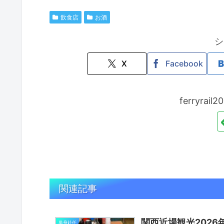
飲食店
お酒
シ
X
Facebook
ferryra
関連記事
関西近場観光202
単身赴任