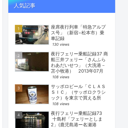
人気記事
座席夜行列車「特急アルプ
ス号」（新宿−松本市）乗
車記録
130 views
夜行フェリー乗船記録37 商
船三井フェリー「さんふら
わあだいせつ」（大洗港－
苫小牧港） 2013年07月
108 views
サッポロビール「ＣＬＡＳ
ＳＩＣ」（サッポロクラシ
ック）を東京で買える所
108 views
夜行フェリー乗船記録73
十島村「フェリーとしま
2」(鹿児島港ー名瀬港