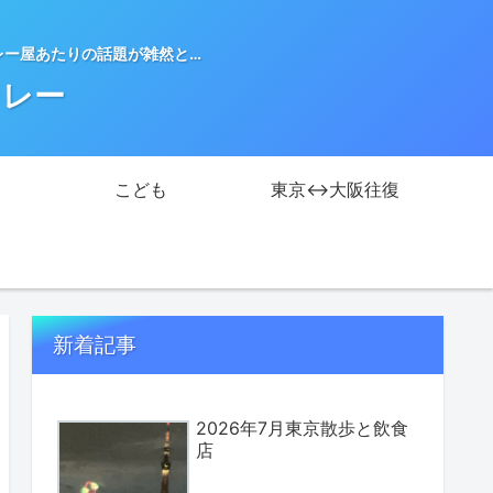
レー屋あたりの話題が雑然と…
カレー
こども
東京↔大阪往復
新着記事
2026年7月東京散歩と飲食
店