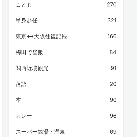
こども
270
単身赴任
321
東京↔大阪往復記録
166
梅田で昼飯
84
関西近場観光
91
落語
20
本
90
カレー
96
スーパー銭湯・温泉
69