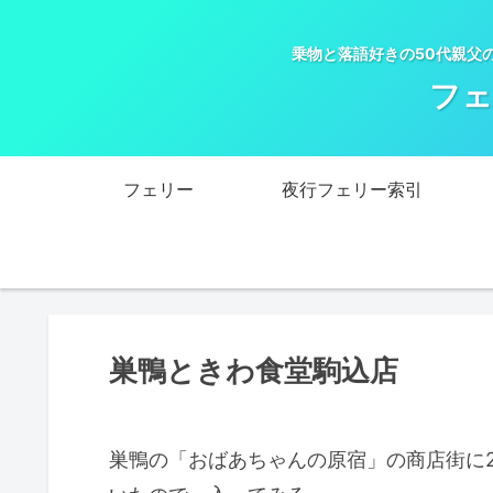
乗物と落語好きの50代親父
フェ
フェリー
夜行フェリー索引
巣鴨ときわ食堂駒込店
巣鴨の「おばあちゃんの原宿」の商店街に