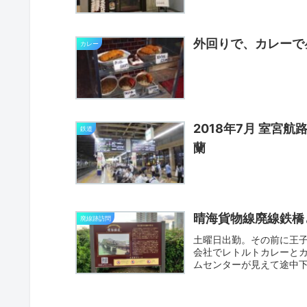
外回りで、カレーで
カレー
2018年7月 室宮
鉄道
蘭
晴海貨物線廃線鉄橋と
廃線跡訪問
土曜日出勤。その前に王
会社でレトルトカレーと
ムセンターが見えて途中
ない...