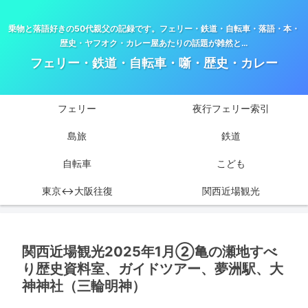
乗物と落語好きの50代親父の記録です。フェリー・鉄道・自転車・落語・本・
歴史・ヤフオク・カレー屋あたりの話題が雑然と…
フェリー・鉄道・自転車・噺・歴史・カレー
フェリー
夜行フェリー索引
島旅
鉄道
自転車
こども
東京↔大阪往復
関西近場観光
関西近場観光2025年1月②亀の瀬地すべ
り歴史資料室、ガイドツアー、夢洲駅、大
神神社（三輪明神）