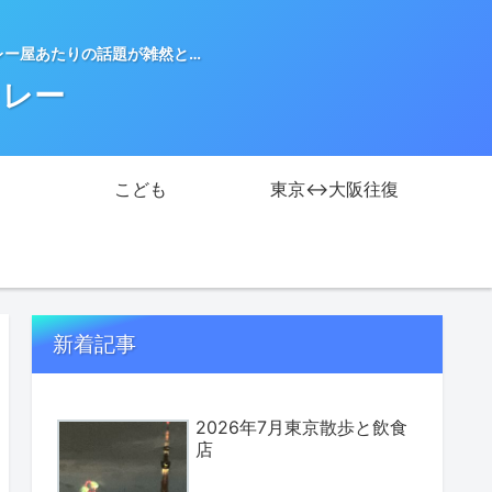
レー屋あたりの話題が雑然と…
カレー
こども
東京↔大阪往復
新着記事
2026年7月東京散歩と飲食
店