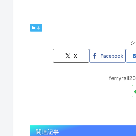
本
シ
X
Facebook
ferryra
関連記事