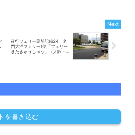
フ
夜行フェリー乗船記録24 名
ふ
門大洋フェリー1便「フェリー
きたきゅうしゅう」（大阪－
新門司）2011年11月
トを書き込む