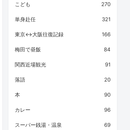
こども
270
単身赴任
321
東京↔大阪往復記録
166
梅田で昼飯
84
関西近場観光
91
落語
20
本
90
カレー
96
スーパー銭湯・温泉
69