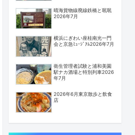
晴海貨物線廃線鉄橋と珉珉
2026年7月
横浜にぎわい座桂南光一門
会と京急ﾐｭｰｼﾞｱﾑ2026年7月
衛生管理者試験と浦和美園
駅ナカ酒場と特別列車2026
年7月
2026年6月東京散歩と飲食
店