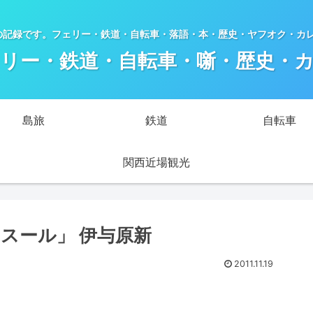
の記録です。フェリー・鉄道・自転車・落語・本・歴史・ヤフオク・カ
リー・鉄道・自転車・噺・歴史・
島旅
鉄道
自転車
関西近場観光
フェスール」 伊与原新
2011.11.19