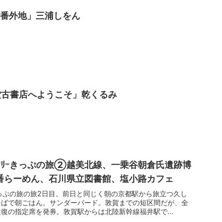
前番外地」三浦しをん
蒼林堂古書店へようこそ」乾くるみ
ﾄ全線ﾌﾘｰきっぷの旅②越美北線、一乗谷朝倉氏遺跡博
番らーめん、石川県立図書館、塩小路カフェ
ﾌﾘｰきっぷの旅の旅2日目。前日と同じく朝の京都駅から旅立つ久し
そばで朝ごはん。サンダーバード。敦賀までの短区間だが、全
復の指定席を発券。敦賀駅からは北陸新幹線福井駅で...