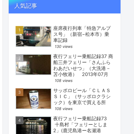
人気記事
座席夜行列車「特急アルプ
ス号」（新宿−松本市）乗
車記録
130 views
夜行フェリー乗船記録37 商
船三井フェリー「さんふら
わあだいせつ」（大洗港－
苫小牧港） 2013年07月
108 views
サッポロビール「ＣＬＡＳ
ＳＩＣ」（サッポロクラシ
ック）を東京で買える所
108 views
夜行フェリー乗船記録73
十島村「フェリーとしま
2」(鹿児島港ー名瀬港