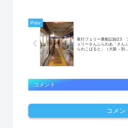
夜行フェリー乗船記録23 
ェリーさんふらわあ「さん
らわこばると」（大阪－別
府）2011年11月
コメント
コメン