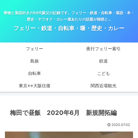
乗物と落語好きの50代親父の記録です。フェリー・鉄道・自転車・落語・本・
歴史・ヤフオク・カレー屋あたりの話題が雑然と…
フェリー・鉄道・自転車・噺・歴史・カレー
フェリー
夜行フェリー索引
島旅
鉄道
自転車
こども
東京↔大阪往復
関西近場観光
梅田で昼飯 2020年6月 新規開拓編
2020.07.02