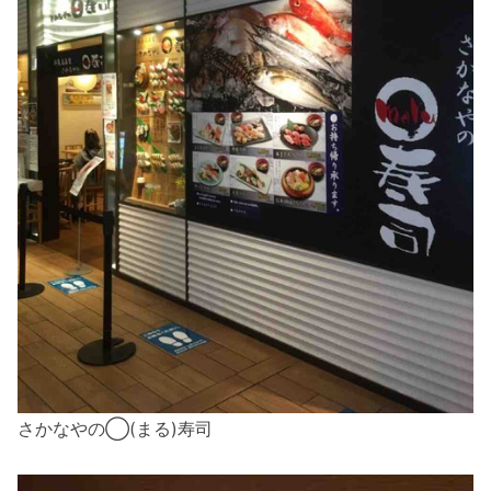
さかなやの◯(まる)寿司