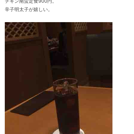
チキン南蛮定食900円。
辛子明太子が嬉しい。