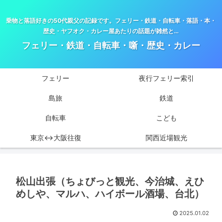
乗物と落語好きの50代親父の記録です。フェリー・鉄道・自転車・落語・本・
歴史・ヤフオク・カレー屋あたりの話題が雑然と…
フェリー・鉄道・自転車・噺・歴史・カレー
フェリー
夜行フェリー索引
島旅
鉄道
自転車
こども
東京↔大阪往復
関西近場観光
松山出張（ちょびっと観光、今治城、えひ
めしや、マルハ、ハイボール酒場、台北）
2025.01.02