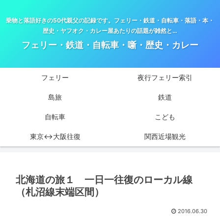
乗物と落語好きの50代親父の記録です。フェリー・鉄道・自転車・落語・本・
歴史・ヤフオク・カレー屋あたりの話題が雑然と…
フェリー・鉄道・自転車・噺・歴史・カレー
フェリー
夜行フェリー索引
島旅
鉄道
自転車
こども
東京↔大阪往復
関西近場観光
北海道の旅１ 一日一往復のローカル線
（札沼線末端区間）
2016.06.30