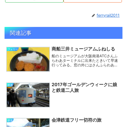
ferryrail2011
関連記事
商船三井ミュージアムふねしる
フェリー
船のミュージアムが大阪南港ATCさんふ
らわあターミナルに出来たときいて早速
行ってみる。窓の外にはさんふらわあが
着岸中。こちらは無料のさんふらわあミ
ュージアム歴代のさんふらわあや関西汽
船の模型が展示されている。さんふらわ
あミュージアムの近くに...
2017年ゴールデンウィークに娘
鉄道
と鉄道二人旅
会津鉄道フリー切符の旅
鉄道