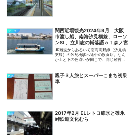
関西近場観光2024年9月 大阪
フェリー
市渡し船、南海汐見橋線、ローソ
ンSL、立川志の輔落語ａｔ森ノ宮
JR難波からあるいて南海高野線（汐見橋
支線）の汐見橋駅へ途中の飲食店。なん
か上と下の色遣いが同じで、同じ経営資
本に見えるが、たまたま。汐見橋駅。左
は阪神電車の桜川駅。大阪で良くある隣
接しているのに別駅名。汐見橋駅は、本
親子３人旅とスーパーこまち初乗
鉄道
来は本線級（高野線）の...
車
2017年2月 ELレトロ碓氷と碓氷
鉄道
峠鉄道文化むら