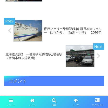
夜行フェリー乗船記録45 新日本海フェリ
ー「ゆうかり」（新潟－小樽） 2016年
北海道の旅2 一番好きな終着駅_増毛駅
（留萌本線末端区間）
コメント
コメントを書き込む
メニュー
ホーム
検索
トップ
サイドバー