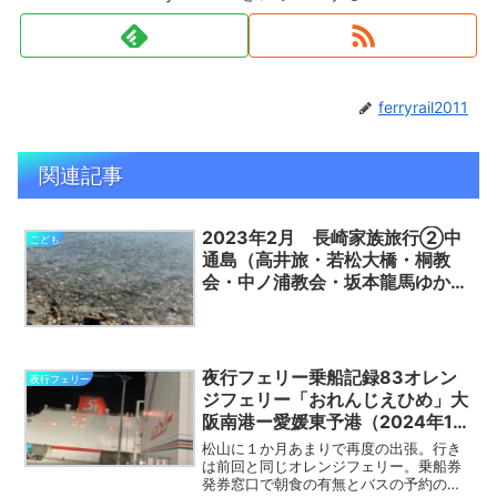
ferryrail2011
関連記事
2023年2月 長崎家族旅行②中
こども
通島（高井旅・若松大橋・桐教
会・中ノ浦教会・坂本龍馬ゆかり
の広場・頭ヶ島天主堂、ホテルマ
ルゲリータ、青砂ヶ浦教会、鯨賓
館）～奈良尾長崎航路
夜行フェリー乗船記録83オレン
夜行フェリー
ジフェリー「おれんじえひめ」大
阪南港ー愛媛東予港（2024年12
月）
松山に１か月あまりで再度の出張。行き
は前回と同じオレンジフェリー。乗船券
発券窓口で朝食の有無とバスの予約の有