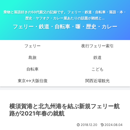
乗物と落語好きの50代親父の記録です。フェリー・鉄道・自転車・落語・本・
歴史・ヤフオク・カレー屋あたりの話題が雑然と…
フェリー・鉄道・自転車・噺・歴史・カレー
フェリー
夜行フェリー索引
島旅
鉄道
自転車
こども
東京↔大阪往復
関西近場観光
横須賀港と北九州港を結ぶ新規フェリー航
路が2021年春の就航
2018.12.20
2024.08.04