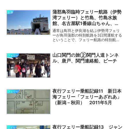
無を聞かれどちらも不要と答える。前回
は松山行き有料バスを予約したが、今回
は今治行き無料バスを利用する。微妙に
蒲郡鳥羽臨時フェリー航路（伊勢
お酒
下手ウマな名門大洋フェリ...
湾フェリー）と竹島、竹島水族
館、名古屋駅1番線山ちゃん、ま
るは食堂
通常は鳥羽と伊良湖を結ぶ伊勢湾フェリ
ーが鳥羽蒲郡の特別航路を3日間運航する
ということで、フェリー航路の特別航路
という物珍しさから乗船してみることに
する。近鉄で鳥羽駅を目指す。途中の青
山町駅は、急行などの行き先として馴染
山口関門の旅②関門人道トンネ
フェリー
みがある駅だが、降りる...
ル、唐戸、関門連絡船、ピーチ
夜行フェリー乗船記録11 新日本
フェリー
海フェリー「フェリーあざれあ」
（新潟－秋田） 2011年5月
夜行フェリー乗船記録13 ジャン
こども