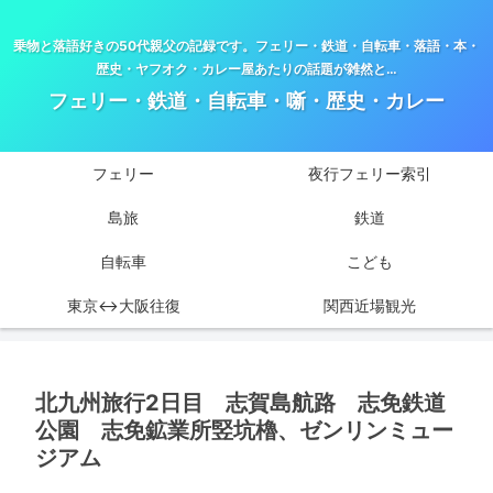
乗物と落語好きの50代親父の記録です。フェリー・鉄道・自転車・落語・本・
歴史・ヤフオク・カレー屋あたりの話題が雑然と…
フェリー・鉄道・自転車・噺・歴史・カレー
フェリー
夜行フェリー索引
島旅
鉄道
自転車
こども
東京↔大阪往復
関西近場観光
北九州旅行2日目 志賀島航路 志免鉄道
公園 志免鉱業所竪坑櫓、ゼンリンミュー
ジアム