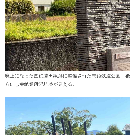
廃止になった国鉄勝田線跡に整備された志免鉄道公園。後
方に志免鉱業所竪坑櫓が見える。